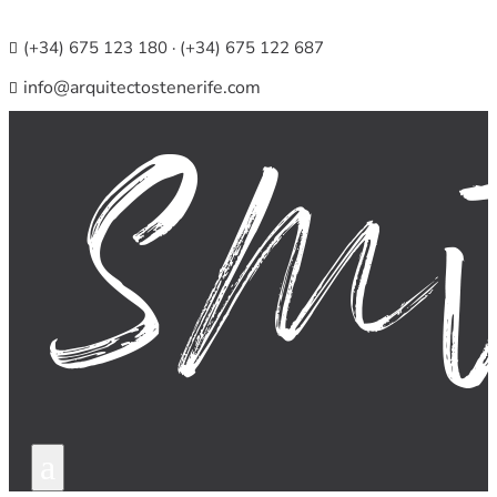
(+34) 675 123 180 · (+34) 675 122 687

info@arquitectostenerife.com

a